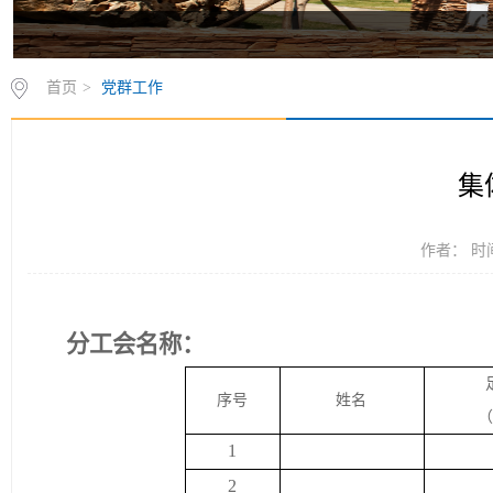
首页
>
党群工作
集
作者： 时间
分工会名称：
序号
姓名
（
1
2