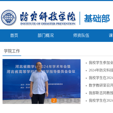
首页
部门概况
师资队伍
课
学院工作
1
2
3
4
5