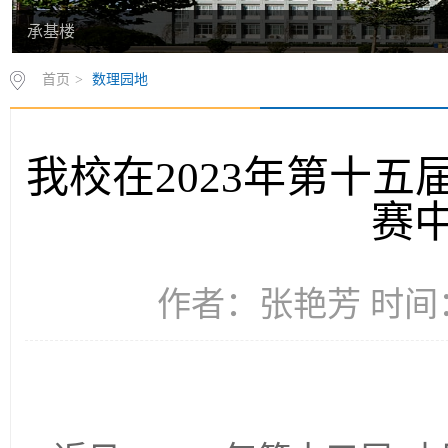
承基楼
首页
>
数理园地
我校在2023年第十
赛
作者：张艳芳 时间：2