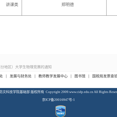
讲课类
郑明德
（部分地区）大学生物理竞赛的通知
处
发展与财务处
教师教学发展中心
图书馆
国税局发票查
防灾科技学院基础部 版权所有 Copyright 2009.www.cidp.edu.cn All Rights Reser
京ICP备20016947号-1