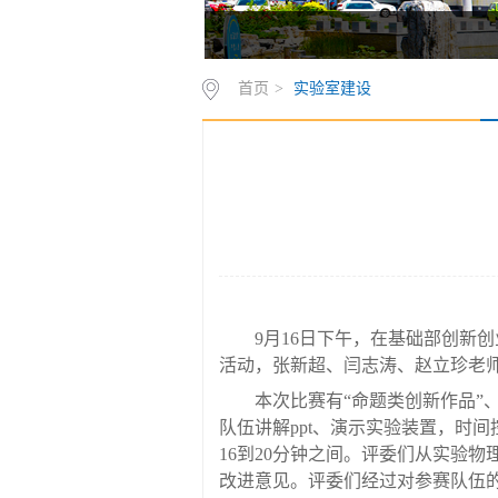
首页
>
实验室建设
9
月
16
日下午，在基础部创新创
活动，张新超、闫志涛、赵立珍老
本次比赛有“命题类创新作品”、
队伍讲解
ppt
、演示实验装置，时间
16
到
20
分钟之间。评委们从实验物
改进意见。评委们经过对参赛队伍