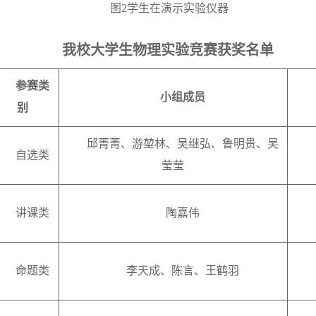
图
2
学生在演示实验仪器
我校大学生物理实验竞赛获奖名单
参赛类
小组成员
别
邱菁菁、游堃林、吴继弘、鲁明贵、吴
自选类
莹莹
讲课类
陶嘉伟
命题类
李天成
、
陈言
、
王鹤羽