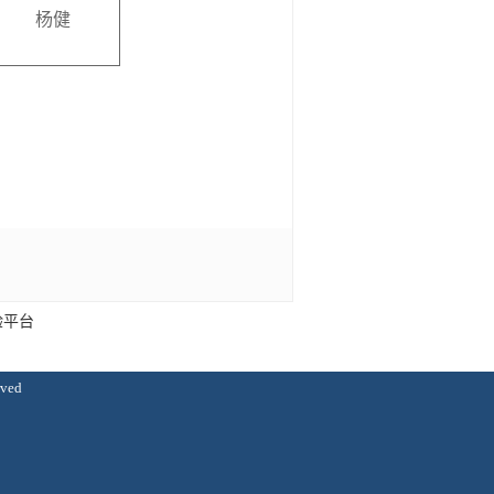
杨健
验平台
ved