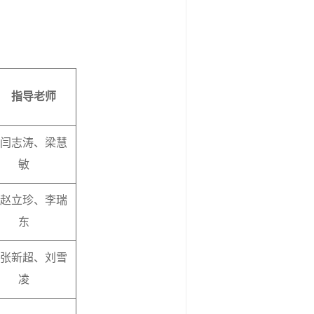
指导老师
闫志涛、梁慧
敏
赵立珍、李瑞
东
张新超、刘雪
凌